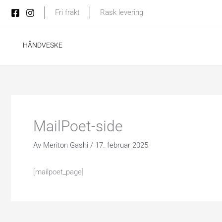
Hopp
Fri frakt
Rask levering
rett
til
HÅNDVESKE
innholdet
MailPoet-side
Av
Meriton Gashi
/
17. februar 2025
[mailpoet_page]